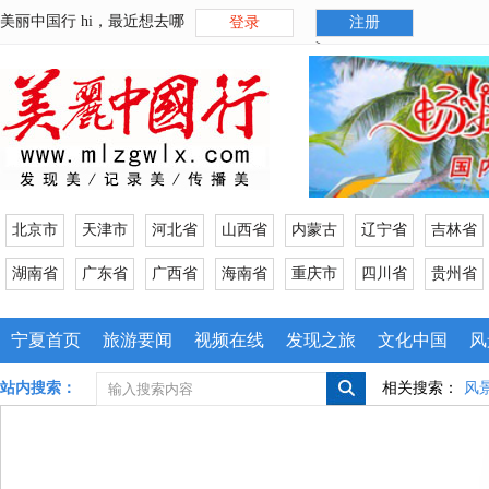
美丽中国行 hi，最近想去哪
登录
注册
>
北京市
天津市
河北省
山西省
内蒙古
辽宁省
吉林省
湖南省
广东省
广西省
海南省
重庆市
四川省
贵州省
宁夏首页
旅游要闻
视频在线
发现之旅
文化中国
风
站内搜索：
相关搜索：
风