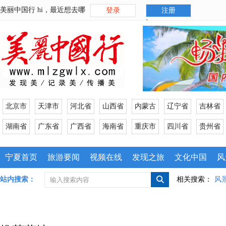
美丽中国行 hi，最近想去哪
登录
注册
>
北京市
天津市
河北省
山西省
内蒙古
辽宁省
吉林省
湖南省
广东省
广西省
海南省
重庆市
四川省
贵州省
宁夏首页
旅游要闻
视频在线
发现之旅
文化中国
风
站内搜索：
相关搜索：
风