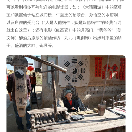
可以看到很多耳熟能详的电影场景，如：《大话西游》中的至尊
宝和紫霞仙子站立城门楼、牛魔王的招亲台、孙悟空的水帘洞、
以及唐僧的受刑台（“人是人他妈生，妖是妖他妈生”的经典台词
就出自这里）；还有电影《红高粱》中的月亮门、“我爷爷”（姜
文饰）醉酒后撒尿的酿酒作坊、九儿（巩俐饰）出嫁时乘坐的轿
子、盛酒的大缸、碗具等。