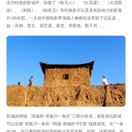
凉为特色的影城中，拍摄了《牧马人》、《红高粱》、《大话西
游》、《刺陵》、《锦衣卫》等经典影片以及具有影响力的影视
片100余部，一大批中国电影界顶级人物都在这里留下过足迹，
如：巩俐、姜文、张艺谋、葛优、周星驰、甄子丹……
影城由明城、清城和“老银川一条街”三部分组成，游客游玩影城
可以沿着“老银川一条街”-明城-清城的“8字形”线路游览。在“一条
街”中，可以看到民国时期的银川市容市貌，在明、清两城中，你