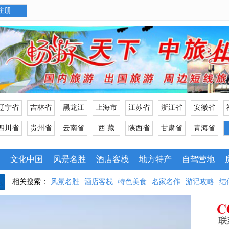
注册
辽宁省
吉林省
黑龙江
上海市
江苏省
浙江省
安徽省
四川省
贵州省
云南省
西 藏
陕西省
甘肃省
青海省
文化中国
风景名胜
酒店客栈
地方特产
自驾营地
相关搜索：
风景名胜
酒店客栈
特色美食
名家名作
游记攻略
结