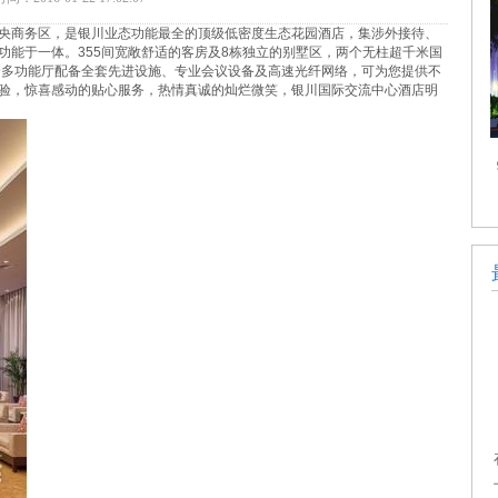
央商务区，是银川业态功能最全的顶级低密度生态花园酒店，集涉外接待、
功能于一体。355间宽敞舒适的客房及8栋独立的别墅区，两个无柱超千米国
20个多功能厅配备全套先进设施、专业会议设备及高速光纤网络，可为您提供不
验，惊喜感动的贴心服务，热情真诚的灿烂微笑，银川国际交流中心酒店明