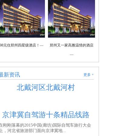
98元住郑州四星级酒店！—
郑州又一家高雅温情的酒店
—
最新资讯
更多 +
北戴河区北戴河村
京津冀自驾游十条精品线路
在刚刚落幕的2015中国(廊坊)国际自驾车旅行大会
上，河北省旅游部门面向京津冀地...