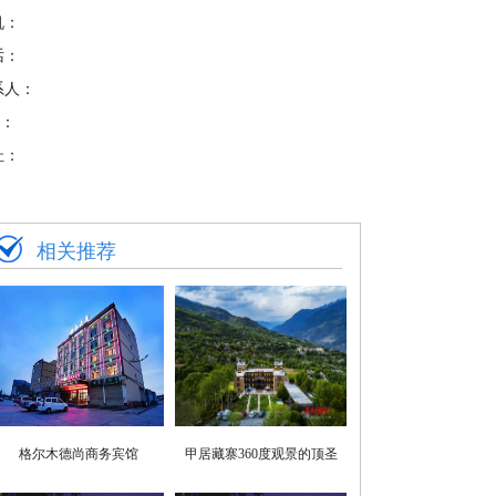
机：
话：
系人：
 Q：
址：
相关推荐
格尔木德尚商务宾馆
甲居藏寨360度观景的顶圣