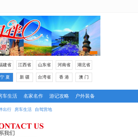
福建省
江西省
山东省
河南省
湖北省
宁 夏
新 疆
台湾省
香 港
澳 门
房车生活
名家名作
游记攻略
户外装备
伴出行
房车生活
自驾营地