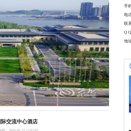
手
电
联
Q
地
国际交流中心酒店
：2016-01-22 17:02:07